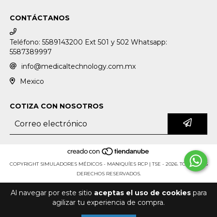
CONTÁCTANOS
Teléfono: 5589143200 Ext 501 y 502 Whatsapp:
5587389997
info@medicaltechnology.com.mx
Mexico
COTIZA CON NOSOTROS
COPYRIGHT SIMULADORES MÉDICOS - MANIQUÍES RCP | TSE - 2026. TODOS LOS
DERECHOS RESERVADOS.
Al navegar por este sitio
aceptas el uso de cookies
para
agilizar tu experiencia de compra.